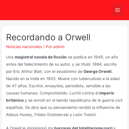
Ir
al
Main
contenido
Men
Recordando a Orwell
Noticias nacionales
/ Por
admin
Una
magistral novela de ficción
se publica en 1949, un año
antes del fallecimiento de su autor, y se tituló:
1984
, escrita
por Eric Arthur Blair, con el seudónimo de
George Orwell.
Nacido en la India en 1903. Muere con tuberculosis a la edad
de 47 años. Escritor, ensayista, periodista, sensible a las
causas humanas. Comprometido. Luchó contra el
imperio
británico
y se enroló en el bando republicano de la guerra civil
española. Se dice que su pensamiento recibió la influencia de
Aldous Huxley, Fiódor Dostoievski y León Tolstói.
A Orwell le impresionó los
horrores del totalitarismo nazi
y