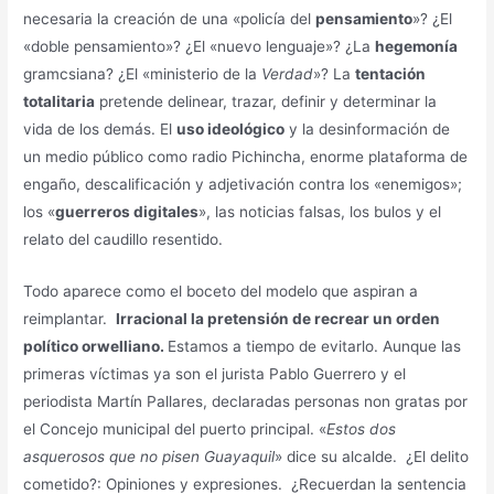
necesaria la creación de una «policía del
pensamiento
»? ¿El
«doble pensamiento»? ¿El «nuevo lenguaje»? ¿La
hegemonía
gramcsiana? ¿El «ministerio de la
Verdad
»? La
tentación
totalitaria
pretende delinear, trazar, definir y determinar la
vida de los demás. El
uso ideológico
y la desinformación de
un medio público como radio Pichincha, enorme plataforma de
engaño, descalificación y adjetivación contra los «enemigos»;
los «
guerreros digitales
», las noticias falsas, los bulos y el
relato del caudillo resentido.
Todo aparece como el boceto del modelo que aspiran a
reimplantar.
Irracional la pretensión de recrear un orden
político orwelliano.
Estamos a tiempo de evitarlo. Aunque las
primeras víctimas ya son el jurista Pablo Guerrero y el
periodista Martín Pallares, declaradas personas non gratas por
el Concejo municipal del puerto principal. «
Estos dos
asquerosos que no pisen Guayaquil
» dice su alcalde. ¿El delito
cometido?: Opiniones y expresiones. ¿Recuerdan la sentencia