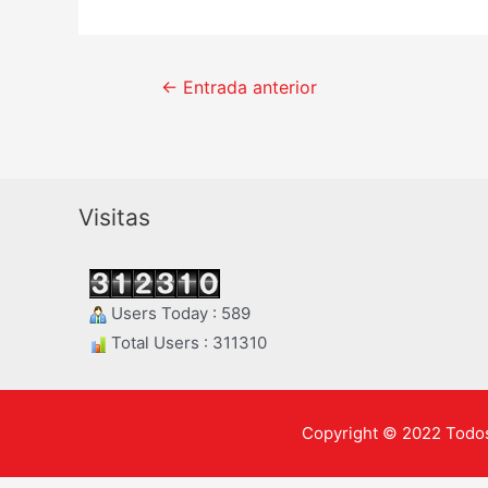
Navegación
←
Entrada anterior
de
entradas
Visitas
Users Today : 589
Total Users : 311310
Copyright © 2022 Todos 