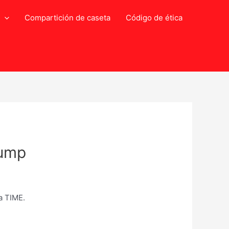
Compartición de caseta
Código de ética
rump
a TIME.