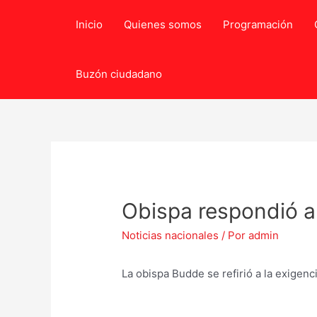
Ir
Inicio
Quienes somos
Programación
al
contenido
Buzón ciudadano
Obispa respondió a
Noticias nacionales
/ Por
admin
La obispa Budde se refirió a la exigen