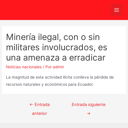
Ir
al
Main
contenido
Men
Minería ilegal, con o sin
militares involucrados, es
una amenaza a erradicar
Noticias nacionales
/ Por
admin
La magnitud de esta actividad ilícita conlleva la pérdida de
recursos naturales y económicos para Ecuador.
Navegación
←
Entrada
Entrada siguiente
de
anterior
→
entradas