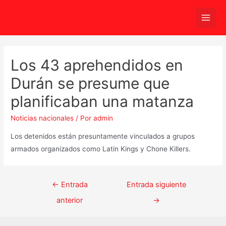
Ir
al
Main
contenido
Men
Los 43 aprehendidos en
Durán se presume que
planificaban una matanza
Noticias nacionales
/ Por
admin
Los detenidos están presuntamente vinculados a grupos
armados organizados como Latin Kings y Chone Killers.
Navegación
←
Entrada
Entrada siguiente
de
anterior
→
entradas