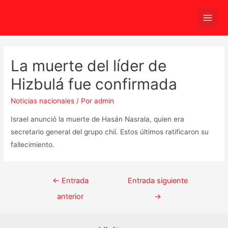
Ir
al
Main
contenido
Men
La muerte del líder de
Hizbulá fue confirmada
Noticias nacionales
/ Por
admin
Israel anunció la muerte de Hasán Nasrala, quien era
secretario general del grupo chií. Estos últimos ratificaron su
fallecimiento.
Navegación
←
Entrada
Entrada siguiente
de
anterior
→
entradas