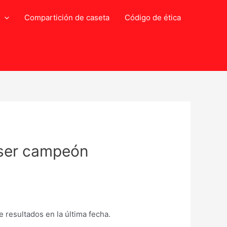
Compartición de caseta
Código de ética
a ser campeón
 resultados en la última fecha.