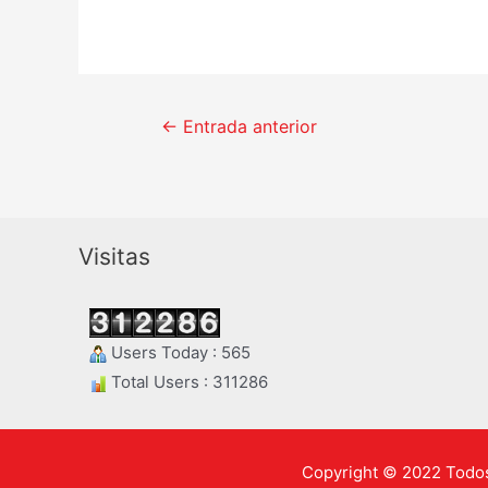
Navegación
←
Entrada anterior
de
entradas
Visitas
Users Today : 565
Total Users : 311286
Copyright © 2022 Todos 