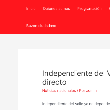
Ir
Inicio
Quienes somos
Programación
al
contenido
Buzón ciudadano
Independiente del V
directo
Noticias nacionales
/ Por
admin
Independiente del Valle ya no depende 