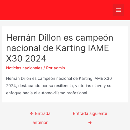
Ir
al
Main
contenido
Men
Hernán Dillon es campeón
nacional de Karting IAME
X30 2024
Noticias nacionales
/ Por
admin
Hernán Dillon es campeón nacional de Karting IAME X30
2024, destacando por su resiliencia, victorias clave y su
enfoque hacia el automovilismo profesional.
Navegación
←
Entrada
Entrada siguiente
de
anterior
→
entradas