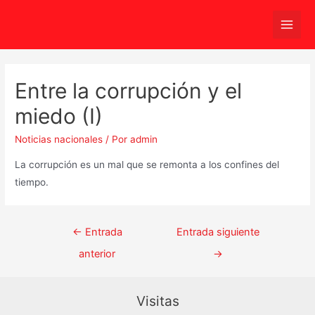
Ir
al
Main
contenido
Men
Entre la corrupción y el
miedo (I)
Noticias nacionales
/ Por
admin
La corrupción es un mal que se remonta a los confines del
tiempo.
Navegación
←
Entrada
Entrada siguiente
de
anterior
→
entradas
Visitas