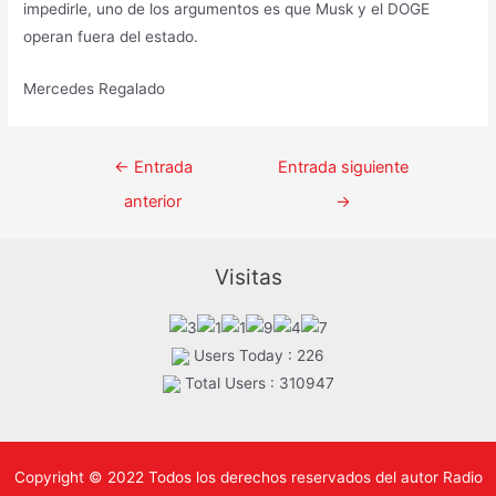
impedirle, uno de los argumentos es que Musk y el DOGE
operan fuera del estado.
Mercedes Regalado
Navegación
←
Entrada
Entrada siguiente
de
anterior
→
entradas
Visitas
Users Today : 226
Total Users : 310947
Copyright © 2022 Todos los derechos reservados del autor Radio