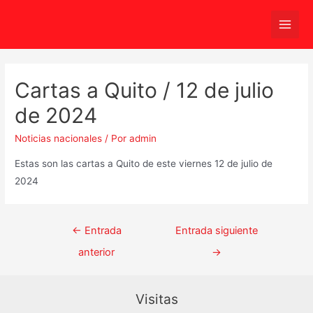
Ir
al
Main
contenido
Men
Cartas a Quito / 12 de julio
de 2024
Noticias nacionales
/ Por
admin
Estas son las cartas a Quito de este viernes 12 de julio de
2024
Navegación
←
Entrada
Entrada siguiente
de
anterior
→
entradas
Visitas