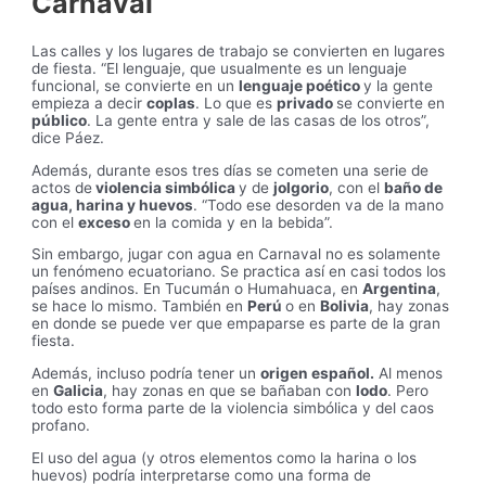
Carnaval
Las calles y los lugares de trabajo se convierten en lugares
de fiesta. “El lenguaje, que usualmente es un lenguaje
funcional, se convierte en un
lenguaje poético
y la gente
empieza a decir
coplas
. Lo que es
privado
se convierte en
público
. La gente entra y sale de las casas de los otros”,
dice Páez.
Además, durante esos tres días se cometen una serie de
actos de
violencia simbólica
y de
jolgorio
, con el
baño de
agua, harina y huevos
. “Todo ese desorden va de la mano
con el
exceso
en la comida y en la bebida”.
Sin embargo, jugar con agua en Carnaval no es solamente
un fenómeno ecuatoriano. Se practica así en casi todos los
países andinos. En Tucumán o Humahuaca, en
Argentina
,
se hace lo mismo. También en
Perú
o en
Bolivia
, hay zonas
en donde se puede ver que empaparse es parte de la gran
fiesta.
Además, incluso podría tener un
origen español.
Al menos
en
Galicia
, hay zonas en que se bañaban con
lodo
. Pero
todo esto forma parte de la violencia simbólica y del caos
profano.
El uso del agua (y otros elementos como la harina o los
huevos) podría interpretarse como una forma de