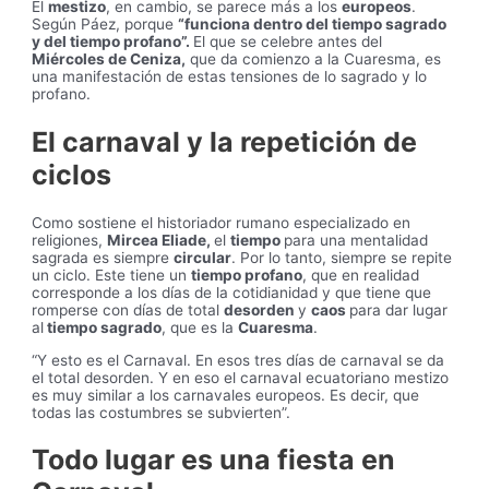
El
mestizo
, en cambio, se parece más a los
europeos
.
Según Páez, porque
“funciona dentro del tiempo sagrado
y del tiempo profano”.
El que se celebre antes del
Miércoles de Ceniza,
que da comienzo a la Cuaresma, es
una manifestación de estas tensiones de lo sagrado y lo
profano.
El carnaval y la repetición de
ciclos
Como sostiene el historiador rumano especializado en
religiones,
Mircea Eliade,
el
tiempo
para una mentalidad
sagrada es siempre
circular
. Por lo tanto, siempre se repite
un ciclo. Este tiene un
tiempo profano
, que en realidad
corresponde a los días de la cotidianidad y que tiene que
romperse con días de total
desorden
y
caos
para dar lugar
al
tiempo sagrado
, que es la
Cuaresma
.
“Y esto es el Carnaval. En esos tres días de carnaval se da
el total desorden. Y en eso el carnaval ecuatoriano mestizo
es muy similar a los carnavales europeos. Es decir, que
todas las costumbres se subvierten”.
Todo lugar es una fiesta en