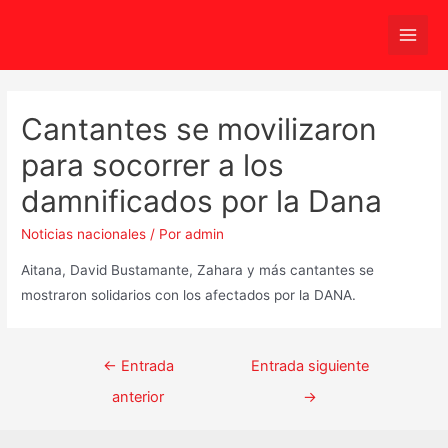
Ir
al
Main
contenido
Men
Cantantes se movilizaron
para socorrer a los
damnificados por la Dana
Noticias nacionales
/ Por
admin
Aitana, David Bustamante, Zahara y más cantantes se
mostraron solidarios con los afectados por la DANA.
Navegación
←
Entrada
Entrada siguiente
de
anterior
→
entradas