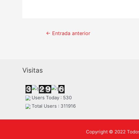
Navegación
←
Entrada anterior
de
entradas
Visitas
Users Today : 530
Total Users : 311916
Copyright © 2022 Todos 