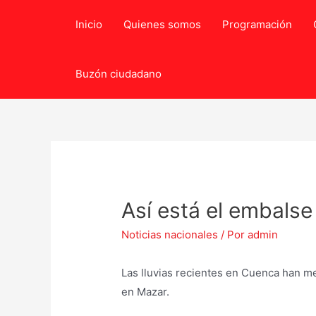
Ir
Inicio
Quienes somos
Programación
al
contenido
Buzón ciudadano
Así está el embalse
Noticias nacionales
/ Por
admin
Las lluvias recientes en Cuenca han mej
en Mazar.