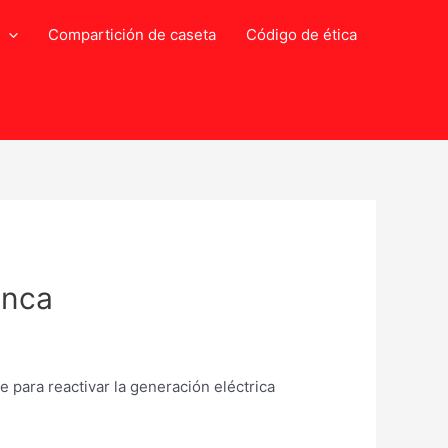
Compartición de caseta
Código de ética
enca
e para reactivar la generación eléctrica