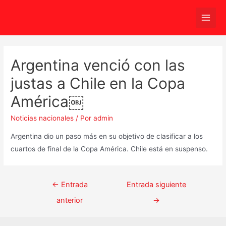
Ir
al
Main
contenido
Men
Argentina venció con las
justas a Chile en la Copa
América￼
Noticias nacionales
/ Por
admin
Argentina dio un paso más en su objetivo de clasificar a los
cuartos de final de la Copa América. Chile está en suspenso.
Navegación
←
Entrada
Entrada siguiente
de
anterior
→
entradas